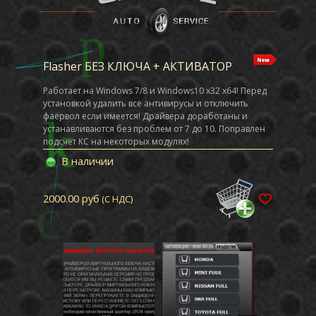
Flasher БЕЗ КЛЮЧА + АКТИВАТОР
Работает на Windows 7/8 и Windows10 x32 x64! Перед
установкой удалить все антивирусы и отключить
фаервол если имеется! Драйвера доработаны и
устанавливаются без проблем от 7 до 10. Поправлен
подсчет КС на некоторых модулях!
Для работы с этим флешером можно использовать
В наличии
адаптеры openport 2.0 (оригинал), mini VCI, Сканматик
2, Диалинк, Мангуст, ЧипСофт
2000.00 руб
(С НДС)