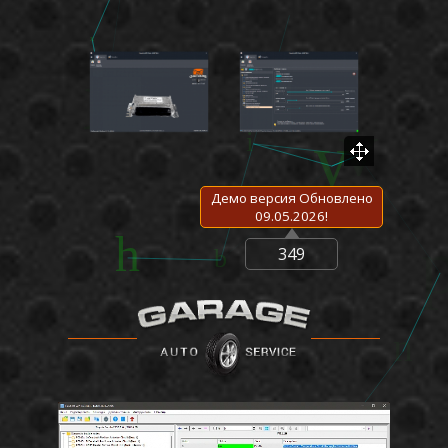
лямбда-зондами, маску DTC. Менять температуру
включения вентелятора охлаждеия ДВС и т.д.
Редактор прошивок ЭБУ Микас 10.3 (М11хх)
активируется на компьютер, с которого присланы
данные на регистрацию приложения
Демо версия Обновлено
09.05.2026!
349