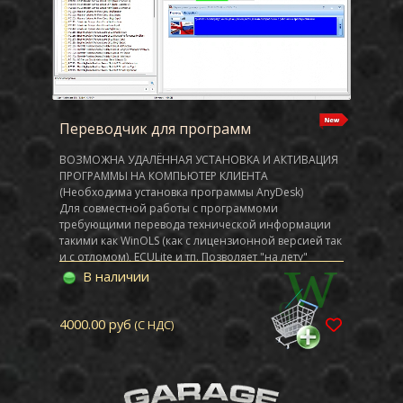
Переводчик для программ
ВОЗМОЖНА УДАЛЁННАЯ УСТАНОВКА И АКТИВАЦИЯ
ПРОГРАММЫ НА КОМПЬЮТЕР КЛИЕНТА
(Необходима установка программы AnyDesk)
Для совместной работы с программоми
требующими перевода технической информации
такими как WinOLS (как с лицензионной версией так
и с отломом), ECULite и тп. Позволяет "на лету"
переводить на Русский язык скопированную в
В наличии
буфер информацию на английском и немецком
языках. Добавлена возможность выбора перевода с
Немецкого языка на Английский. Активация на 1
4000.00 руб
(С НДС)
рабочее место.