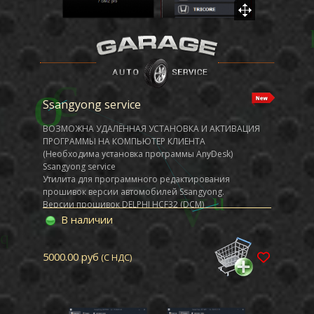
Ssangyong service
ВОЗМОЖНА УДАЛЁННАЯ УСТАНОВКА И АКТИВАЦИЯ
ПРОГРАММЫ НА КОМПЬЮТЕР КЛИЕНТА
(Необходима установка программы AnyDesk)
Ssangyong service
Утилита для программного редактирования
прошивок версии автомобилей Ssangyong.
Версии прошивок DELPHI HCF32 (DCM)
Полное программное удаление системы EGR
В наличии
Активация режима "Доместик"
Включение ТУРБО_ТАЙМЕРА в системе управления
двигателем (от 5 до 65 сек.)
5000.00 руб
(С НДС)
Режим полного отключения механизма VGT.