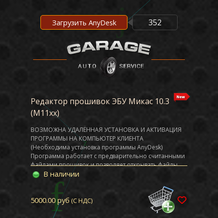
352
Загрузить AnyDesk
Редактор прошивок ЭБУ Микас 10.3
(М11хх)
ВОЗМОЖНА УДАЛЁННАЯ УСТАНОВКА И АКТИВАЦИЯ
ПРОГРАММЫ НА КОМПЬЮТЕР КЛИЕНТА
(Необходима установка программы AnyDesk)
Программа работает с предварительно считанными
файлами прошивок и позволяет открывать файлы
В наличии
для просмотра, вносить изменения в
калибровочные данные и сохранять результат
изменений на компьютере системы управления
5000.00 руб
впрыском Микас 10.3. Вы можете изменять такие
(С НДС)
параметры, зоны режимов работы двигателя,
различные коэффициенты коррекции, комплектацию