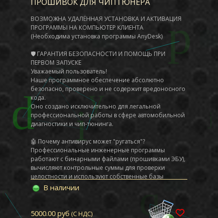
ПРОШИВОК ДЛЯ ЧИПТЮНЕРА
BMW Bosch EDC17_C50_C56 -500 р.
BMW Bosch EDC17_CP02 -500 р.
ВОЗМОЖНА УДАЛЁННАЯ УСТАНОВКА И АКТИВАЦИЯ
BMW Bosch EDC17_CP09 -500 р.
ПРОГРАММЫ НА КОМПЬЮТЕР КЛИЕНТА
BMW Bosch EDC17_CP45 -500 р.
(Необходима установка программы AnyDesk)
Chevrolet
🛡️ ГАРАНТИЯ БЕЗОПАСНОСТИ И ПОМОЩЬ ПРИ
Chevrolet_Daewoo Bosch EDC16C39 -500 р.
ПЕРВОМ ЗАПУСКЕ
Уважаемый пользователь!
China_Cars
Наше программное обеспечение абсолютно
China_Cars Delphi DCM3.7 -500 р.
безопасно, проверено и не содержит вредоносного
China_Cars EDC17CV44 SITRAK -500 р.
кода.
Оно создано исключительно для легальной
Citroen
профессиональной работы в сфере автомобильной
Citroen Siemens SID803A -500 р.
диагностики и чип-тюнинга.
Citroen Visteon_DCU102_108 -500 р.
🤖 Почему антивирус может "ругаться"?
Fiat
Профессиональные инженерные программы
Fiat Bosch EDC16C39 -500 р.
работают с бинарными файлами (прошивками ЭБУ),
Fiat Visteon_DCU102_10 -500 р.
вычисляют контрольные суммы для проверки
целостности и используют собственные базы
Ford
данных.
В наличии
Ford Bosch EDC16C34 Focus -500 р.
Защитные системы Windows иногда ошибочно
Ford Bosch EDC16C34 С_Max -500 р.
принимают такое поведение за подозрительное (это
называется "ложным срабатыванием").
5000.00 руб
(С НДС)